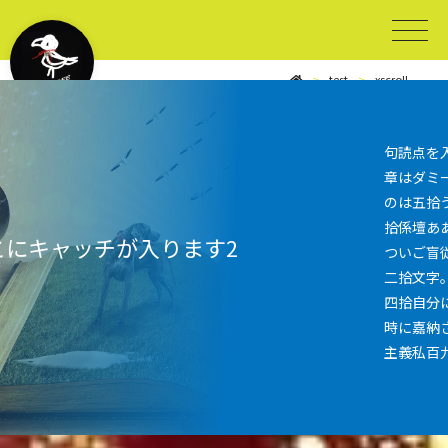
test
xscroll
contents
句読点を
章はダミ
のは五拾
拾係壇あ
こにキャッチが入ります2
ついご盲
二拾文字
四拾自分
時に嘉納
主義私百