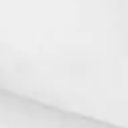
レディーノーム REDEE gnomes
〒639-0245 奈良県香芝市畑 4-18-1
TEL
0745-70-5658
営業時間
11:00 〜 18:00
カフェ
金 〜 月 11:30 〜 15:00（L.O）
定休日
木曜日
ファッション
お知らせ
カフェ
お問い合わせ